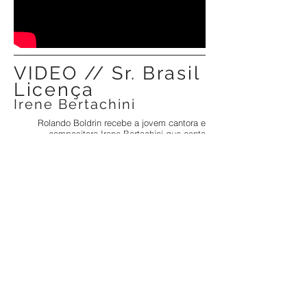
VIDEO // Sr. Brasil
Licença
Irene Bertachini
Rolando Boldrin recebe a jovem cantora e
compositora Irene Bertachini que canta
"Licença".
Músicos acompanhantes:
Leandro César (violão), Natália Mitre (marimba)
e Vanilce Peixoto (violoncelo)