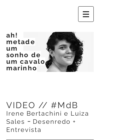
ah!
metade
um
sonho de
um cavalo
marinho
VIDEO // #MdB
Irene Bertachini e Luiza
-
Sales
Desenredo +
Entrevista