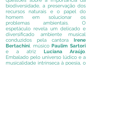
questões sobre a importância da
biodiversidade, a preservação dos
recursos naturais e o papel do
homem em solucionar os
problemas ambientais. O
espetáculo revela um delicado e
diversificado ambiente musical
conduzidos pela cantora
Irene
Bertachini
, músico
Paulim Sartori
e a atriz
Luciana Araújo
.
Embalado pelo universo lúdico e a
musicalidade intrínseca à poesia, o
espetáculo é repleto de
brincadeiras sonoras, humor e
delicadeza, “Cantigas de acordar o
rio” é um feliz encontro entre a
narração de história, a música e a
poesia.