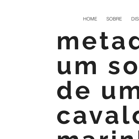
HOME
SOBRE
DI
meta
um s
de u
caval